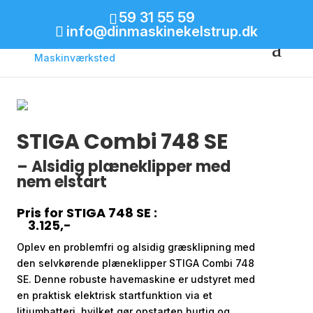
59 31 55 59
info@dinmaskinekelstrup.dk
STIGA Combi 748 SE
– Alsidig plæneklipper med
nem elstart
Pris for STIGA 748 SE :
3.125,-
Oplev en problemfri og alsidig græsklipning med
den selvkørende plæneklipper STIGA Combi 748
SE. Denne robuste havemaskine er udstyret med
en praktisk elektrisk startfunktion via et
litiumbatteri, hvilket gør opstarten hurtig og