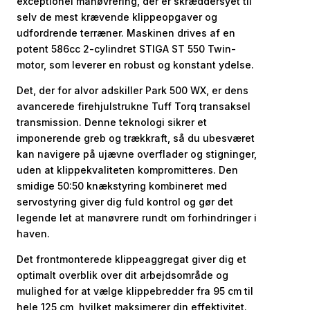
exceptionel manøvrering, der er skræddersyet til
selv de mest krævende klippeopgaver og
udfordrende terræner. Maskinen drives af en
potent 586cc 2-cylindret STIGA ST 550 Twin-
motor, som leverer en robust og konstant ydelse.
Det, der for alvor adskiller Park 500 WX, er dens
avancerede firehjulstrukne Tuff Torq transaksel
transmission. Denne teknologi sikrer et
imponerende greb og trækkraft, så du ubesværet
kan navigere på ujævne overflader og stigninger,
uden at klippekvaliteten kompromitteres. Den
smidige 50:50 knækstyring kombineret med
servostyring giver dig fuld kontrol og gør det
legende let at manøvrere rundt om forhindringer i
haven.
Det frontmonterede klippeaggregat giver dig et
optimalt overblik over dit arbejdsområde og
mulighed for at vælge klippebredder fra 95 cm til
hele 125 cm, hvilket maksimerer din effektivitet.