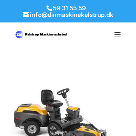
59 31 55 59
info@dinmaskinekelstrup.dk