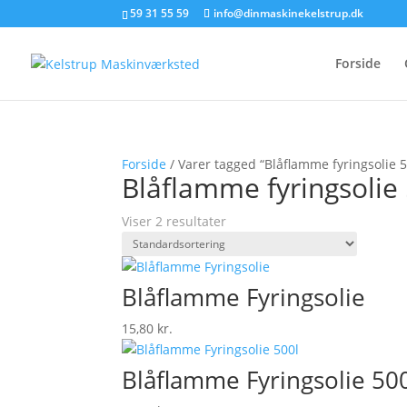
59 31 55 59
info@dinmaskinekelstrup.dk
Forside
Forside
/ Varer tagged “Blåflamme fyringsolie 50
Blåflamme fyringsolie 
Viser 2 resultater
Blåflamme Fyringsolie
15,80
kr.
Blåflamme Fyringsolie 50