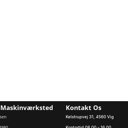
p Maskinværksted
Kontakt Os
sen
Kelstrupvej 31, 4560 Vig
54980
Kontortid 08.00 - 16.00