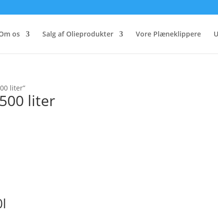
Om os
Salg af Olieprodukter
Vore Plæneklippere
U
0 liter”
500 liter
0l