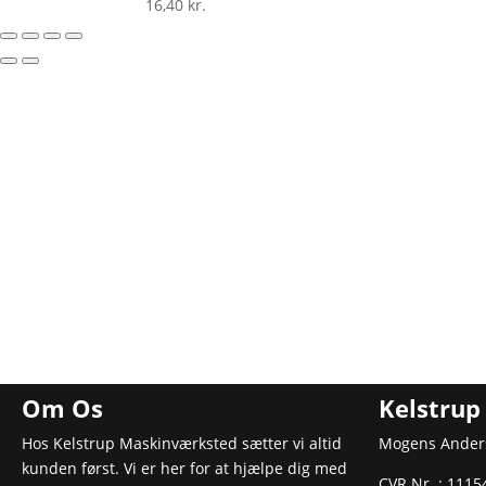
16,40
kr.
Om Os
Kelstru
Hos Kelstrup Maskinværksted sætter vi altid
Mogens Ander
kunden først. Vi er her for at hjælpe dig med
CVR Nr. : 111