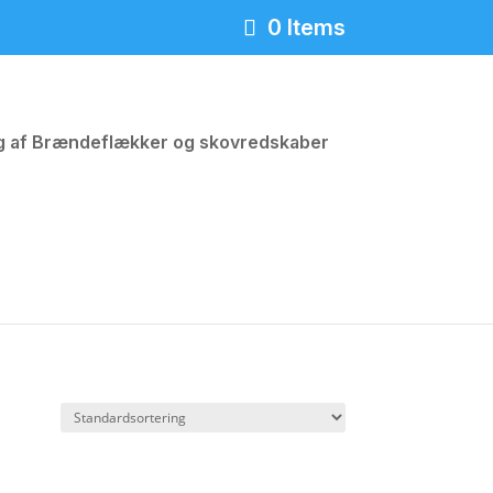
0 Items
ng af Brændeflækker og skovredskaber