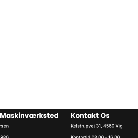
p Maskinværksted
Kontakt Os
rsen
Kelstrupvej 31, 4560 Vig
54980
Kontortid 08.00 - 16.00