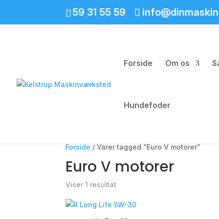
59 31 55 59
info@dinmaskin
Forside
Om os
S
Hundefoder
Forside
/ Varer tagged “Euro V motorer”
Euro V motorer
Viser 1 resultat