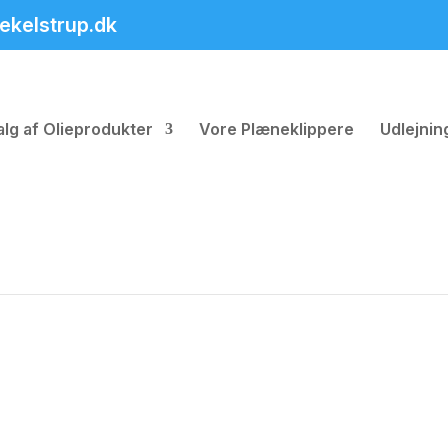
ekelstrup.dk
alg af Olieprodukter
Vore Plæneklippere
Udlejni