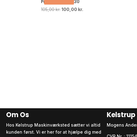
Prestige V 5W-30
Den
Den
105,00
kr.
100,00
kr.
oprindelige
aktuelle
pris
pris
var:
er:
105,00 kr..
100,00 kr..
Om Os
Kelstru
Hos Kelstrup Maskinværksted sætter vi altid
Mogens Ande
kunden først. Vi er her for at hjælpe dig med
CVR Nr. : 111