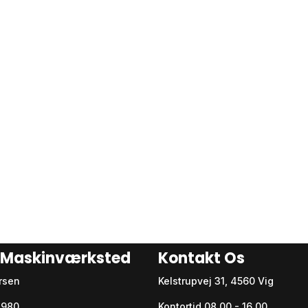
p Maskinværksted
Kontakt Os
rsen
Kelstrupvej 31, 4560 Vig
54980
Kontortid 08.00 - 16.00