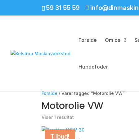
59 31 55 59
info@dinmaskin
Forside
Om os
S
Hundefoder
Forside
/ Varer tagged “Motorolie VW”
Motorolie VW
Viser 1 resultat
Tilbud!