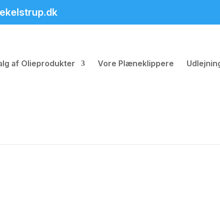
ekelstrup.dk
alg af Olieprodukter
Vore Plæneklippere
Udlejni