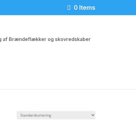
0 Items
ng af Brændeflækker og skovredskaber