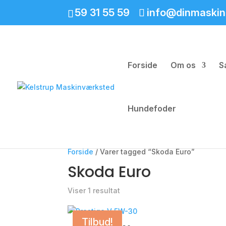
59 31 55 59
info@dinmaskin
Forside
Om os
S
Hundefoder
Forside
/ Varer tagged “Skoda Euro”
Skoda Euro
Viser 1 resultat
Tilbud!