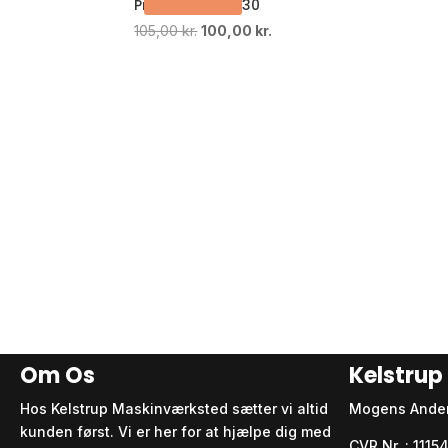
Prestige V 5W-30
Den
Den
105,00
kr.
100,00
kr.
oprindelige
aktuelle
pris
pris
var:
er:
105,00 kr..
100,00 kr..
Om Os
Kelstru
Hos Kelstrup Maskinværksted sætter vi altid
Mogens Ande
kunden først. Vi er her for at hjælpe dig med
CVR Nr. : 111