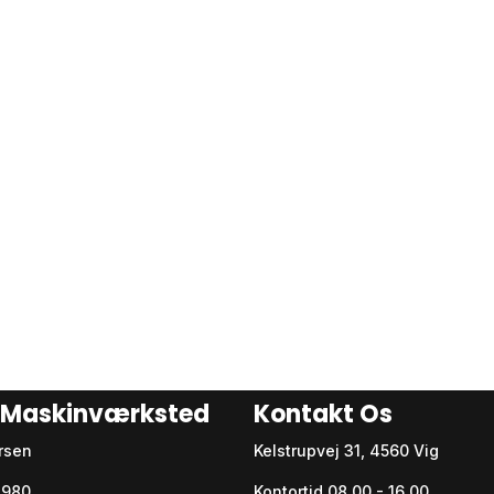
p Maskinværksted
Kontakt Os
rsen
Kelstrupvej 31, 4560 Vig
54980
Kontortid 08.00 - 16.00