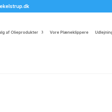
ekelstrup.dk
alg af Olieprodukter
Vore Plæneklippere
Udlejni