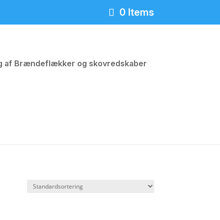
0 Items
ng af Brændeflækker og skovredskaber